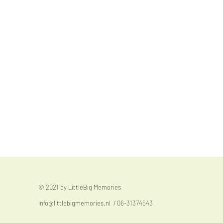
© 2021 by LittleBig Memories
info@littlebigmemories.nl
/ 06-31374543