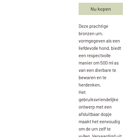
Nu kopen
Deze prachtige
bronzen urn,
vormgegeven als een
liefdevolle hond, biedt
een respectvolle
manier om 500 ml as
van een dierbare te
bewaren en te
herdenken.
Het
gebruiksvriendelijke
ontwerp met een
afsluitbaar dopje
maakt het eenvoudig
om de urn zelf te
vullen. Vervaardigd uit