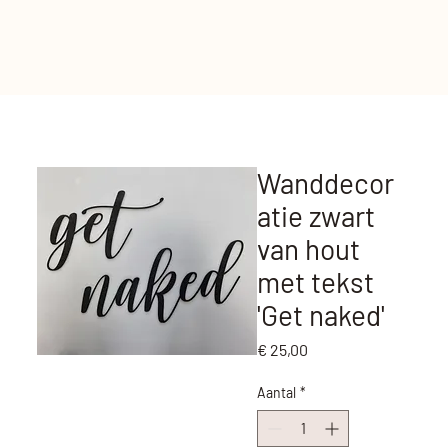
Wanddecor
atie zwart
van hout
met tekst
'Get naked'
Prijs
€ 25,00
Aantal
*