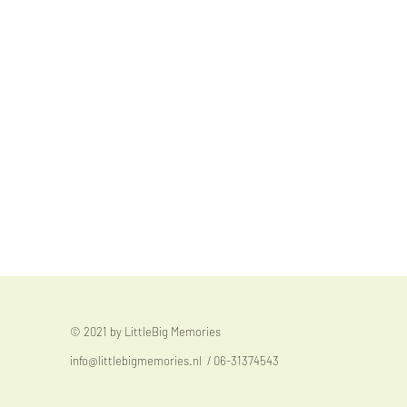
© 2021 by LittleBig Memories
info@littlebigmemories.nl
/ 06-31374543