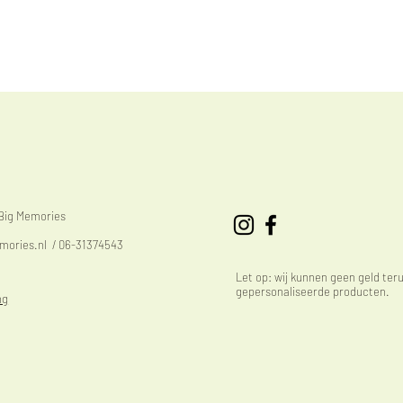
eBig Memories
mories.nl
/ 06-31374543
Let op: wij kunnen geen geld ter
gepersonaliseerde producten.
ng