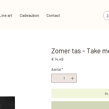
Line art
Cadeaubon
Contact
Zomer tas - Take me
Prijs
€ 14,49
Aantal
*
In