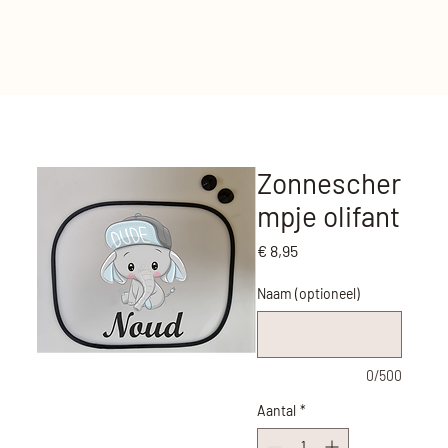
Zonnescher
mpje olifant
Prijs
€ 8,95
Naam (optioneel)
0/500
Aantal
*