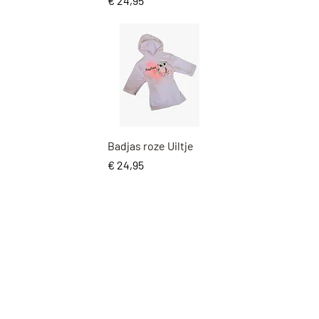
€ 24,95
Snel overzicht
Badjas roze Uiltje
Prijs
€ 24,95