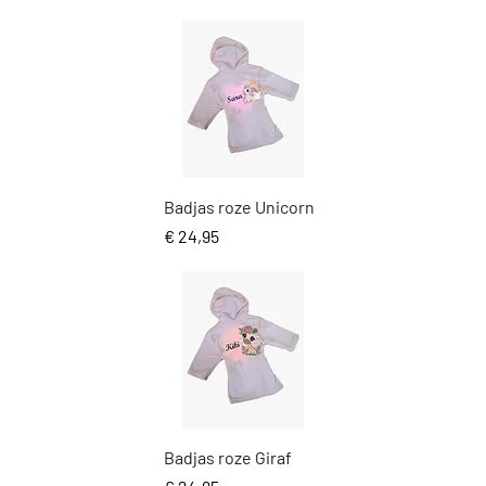
Snel overzicht
Badjas roze Unicorn
Prijs
€ 24,95
Snel overzicht
Badjas roze Giraf
Prijs