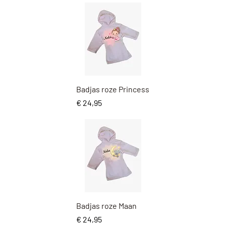
Snel overzicht
Badjas roze Princess
Prijs
€ 24,95
Snel overzicht
Badjas roze Maan
Prijs
€ 24,95