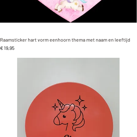
Snel overzicht
Raamsticker hart vorm eenhoorn thema met naam en leeftijd
Prijs
€ 19,95