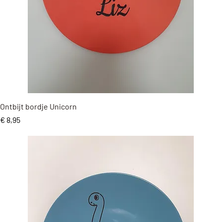
Snel overzicht
Ontbijt bordje Unicorn
Prijs
€ 8,95