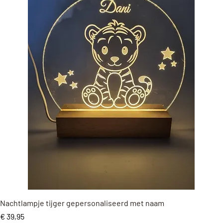
Snel overzicht
Nachtlampje tijger gepersonaliseerd met naam
Prijs
€ 39,95