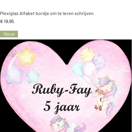
Snel overzicht
Plexiglas Alfabet bordje om te leren schrijven
Prijs
€ 19,95
Nieuw