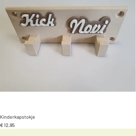
Snel overzicht
Kinderkapstokje
Prijs
€ 12,95