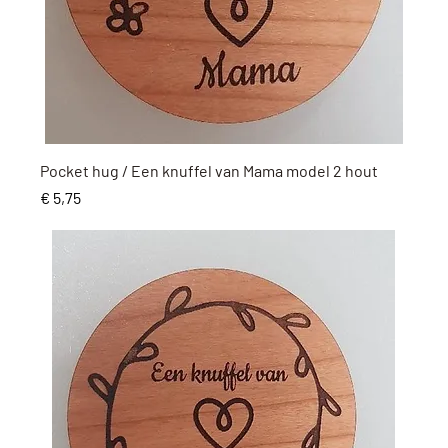
Snel overzicht
Pocket hug / Een knuffel van Mama model 2 hout
Prijs
€ 5,75