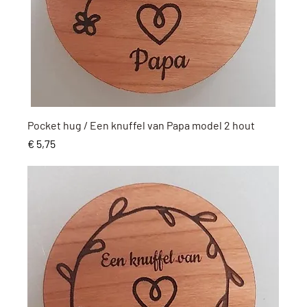
Snel overzicht
Pocket hug / Een knuffel van Papa model 2 hout
Prijs
€ 5,75