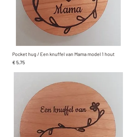
Snel overzicht
Pocket hug / Een knuffel van Mama model 1 hout
Prijs
€ 5,75