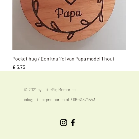
Snel overzicht
Pocket hug / Een knuffel van Papa model 1 hout
Prijs
€ 5,75
© 2021 by LittleBig Memories
info@littlebigmemories.nl
/ 06-31374543